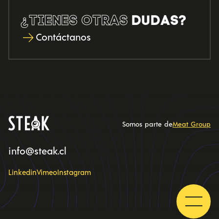
¿TIENES OTRAS
DUDAS?
Contáctanos
Somos parte de
Meat Group
info@steak.cl
Linkedin
Vimeo
Instagram